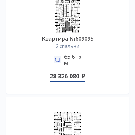
Квартира №609095
2 спальни
65,6
2
м
28 326 080