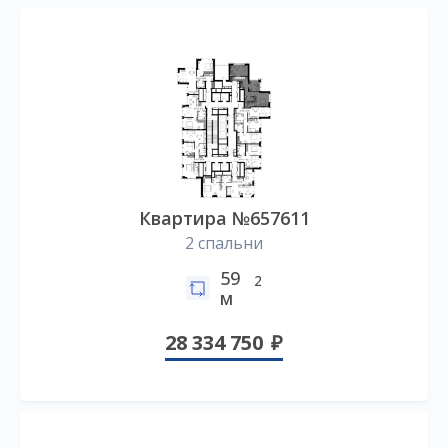
Квартира №657611
2 спальни
59
2
м
28 334 750