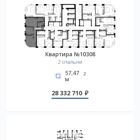
Квартира №10308
2 спальни
57,47
2
м
28 332 710