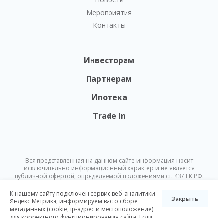
Мероприятия
Контакты
Инвесторам
Партнерам
Ипотека
Trade In
Вся представленная на данном сайте информация носит
исключительно информационный характер и не является
публичной офертой, определяемой положениями ст. 437 ГК РФ.
Опубликованная на данном сайте информация может быть
изменена в любое время без предварительного уведомления.
К нашему сайту подключен сервис веб-аналитики
Закрыть
Яндекс Метрика, информируем вас о сборе
метаданных (cookie, ip-адрес и местоположение)
© Nikoliers 2026
для корректного функционирования сайта. Если