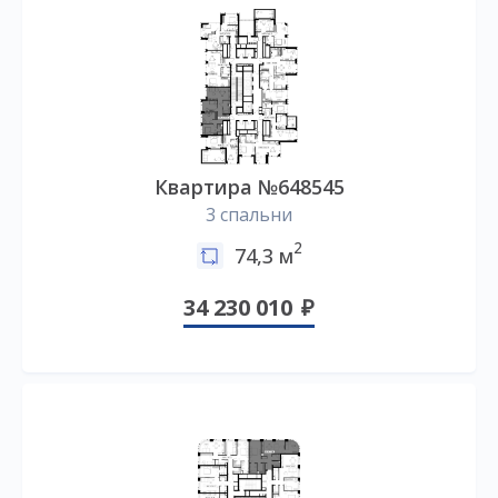
Квартира №648545
3 спальни
2
74,3 м
34 230 010