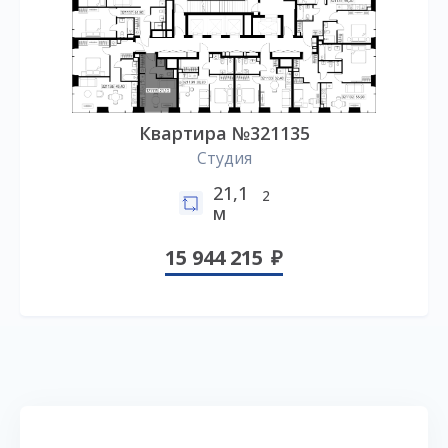
Квартира №321135
Студия
21,1
2
м
15 944 215