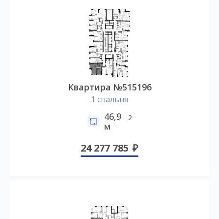
Квартира №515196
1 спальня
46,9
2
м
24 277 785