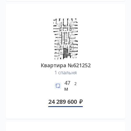
Квартира №621252
1 спальня
47
2
м
24 289 600