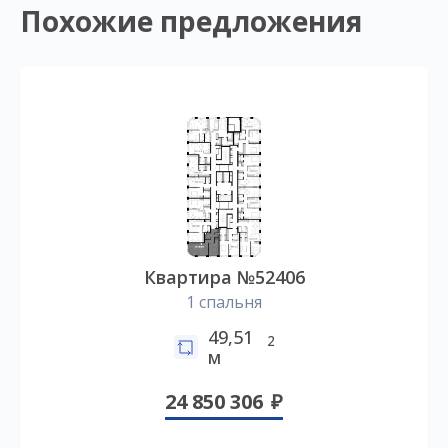
Похожие предложения
Квартира №52406
1 спальня
49,51
2
м
24 850 306