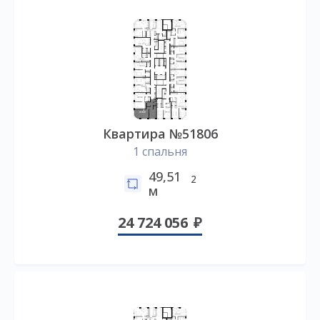
Квартира №51806
1 спальня
49,51
2
м
24 724 056