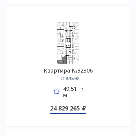
Квартира №52306
1 спальня
49,51
2
м
24 829 265