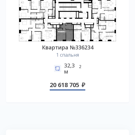
Квартира №336234
1 спальня
32,3
2
м
20 618 705