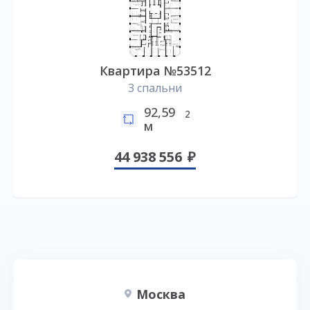
Квартира №53512
3 спальни
92,59
2
м
44 938 556
Москва