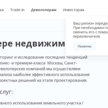
ка
Trade-in
Девелоперам
Инвесторам
Ваш регион определ
При необходимост
сменить его с пом
переключателя.
фере недвижимости
Понятно
иторинг и исследование последних тенденций
знес- и премиум-класса Москвы, Санкт-
девелоперских компаний мы осуществляем
анализа наиболее эффективного использования
роектных решений на этапе проектирования.
слуг:
ивного использования земельного участка /