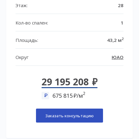
Этаж:
28
Кол-во спален:
1
2
Площадь:
43,2 м
Округ
ЮАО
29 195 208
2
675 815
/м
Заказать консультацию