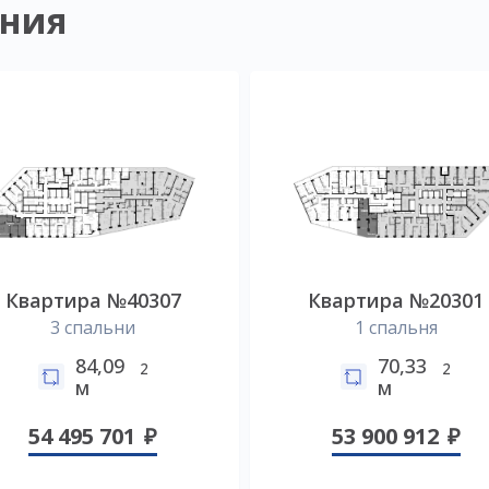
ния
Квартира №40307
Квартира №20301
3 спальни
1 спальня
84,09
70,33
2
2
м
м
54 495 701
53 900 912