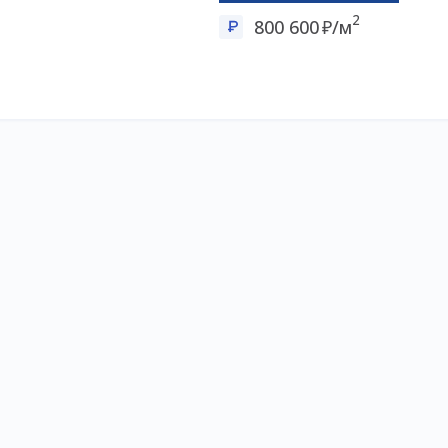
2
800 600
/м