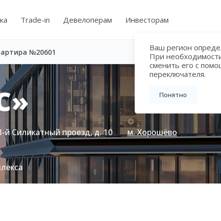
ка
Trade-in
Девелоперам
Инвесторам
Ваш регион определ
вартира №20601
При необходимост
сменить его с пом
переключателя.
С»
Понятно
3-й Силикатный проезд, д. 10
м. Хорошёво
плекса