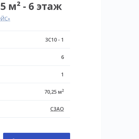
5 м² - 6 этаж
ОЙС»
3С10 - 1
6
1
2
70,25 м
СЗАО