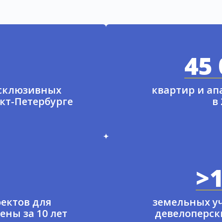
45 
ксклюзивных
квартир и а
нкт-Петербурге
в
>1
ектов для
земельных у
ены за 10 лет
девелоперски