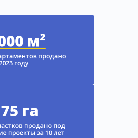
000 м²
партаментов продано
 2023 году
75 га
частков продано под
е проекты за 10 лет