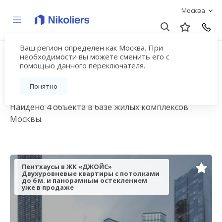
Москва
Ваш регион определен как Москва. При
Новостройки в СЗАО,
необходимости вы можете сменить его с
помощью данного переключателя.
Москва
Понятно
Найдено 4 объекта в базе жилых комплексов
Москвы.
Пентхаусы в ЖК «ДЖОЙС»
Двухуровневые квартиры с потолками
до 6 м. и панорамным остеклением
уже в продаже