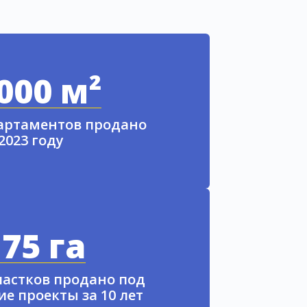
000 м²
партаментов продано
 2023 году
75 га
частков продано под
е проекты за 10 лет