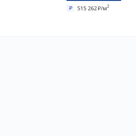
2
515 262
/м