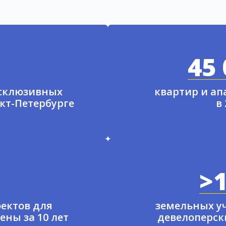
45 
ксклюзивных
квартир и а
нкт-Петербурге
в
>1
ектов для
земельных у
ены за 10 лет
девелоперски