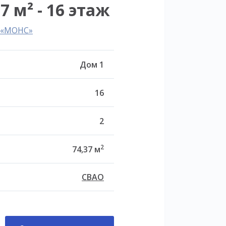
7 м² - 16 этаж
л «МОНС»
Дом 1
16
2
2
74,37 м
СВАО