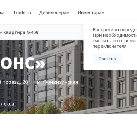
ка
Trade-in
Девелоперам
Инвесторам
Ваш регион определ
»
Квартира №459
При необходимост
сменить его с пом
переключателя.
МОНС»
Понятно
 проезд, 20
м. Фонвизинская
плекса