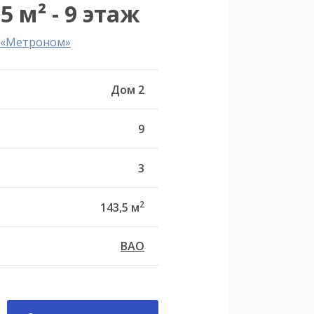
5 м² - 9 этаж
л «Метроном»
Дом 2
9
3
2
143,5 м
ВАО