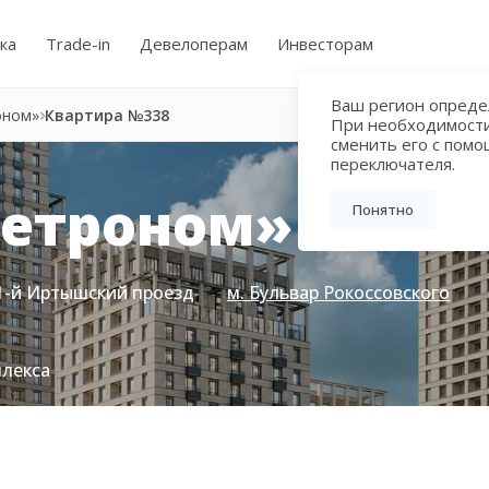
ка
Trade-in
Девелоперам
Инвесторам
Ваш регион определ
оном»
Квартира №338
При необходимост
сменить его с пом
переключателя.
Метроном»
Понятно
1-й Иртышский проезд
м. Бульвар Рокоссовского
плекса