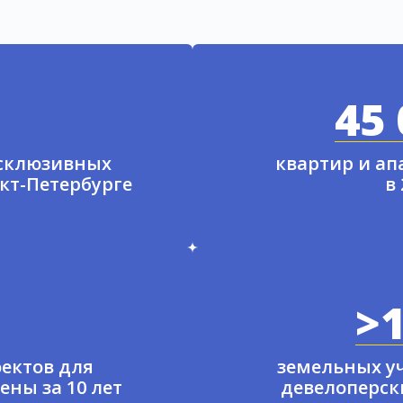
45 
ксклюзивных
квартир и а
нкт-Петербурге
в
>1
ектов для
земельных у
ены за 10 лет
девелоперски