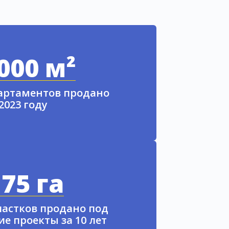
000 м²
партаментов продано
 2023 году
75 га
частков продано под
е проекты за 10 лет