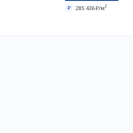
2
285 436
/м