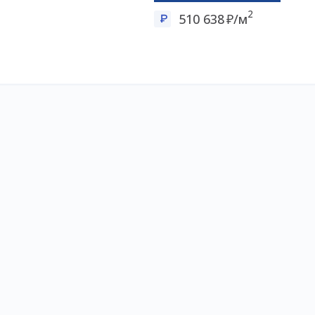
2
510 638
/м