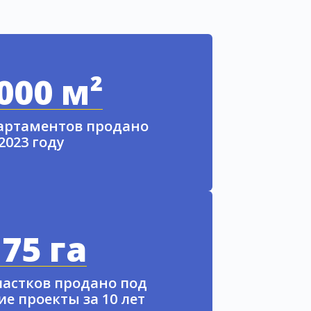
000 м²
партаментов продано
 2023 году
75 га
частков продано под
е проекты за 10 лет