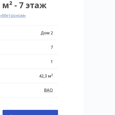
 м² - 7 этаж
л «Метроном»
Дом 2
7
1
2
42,3 м
ВАО