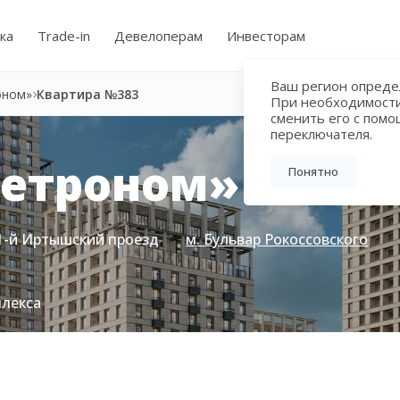
ка
Trade-in
Девелоперам
Инвесторам
Ваш регион определ
оном»
Квартира №383
При необходимост
сменить его с пом
переключателя.
Метроном»
Понятно
1-й Иртышский проезд
м. Бульвар Рокоссовского
плекса