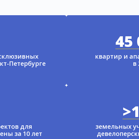
45 
ксклюзивных
квартир и а
нкт-Петербурге
в
>1
ектов для
земельных у
ены за 10 лет
девелоперски