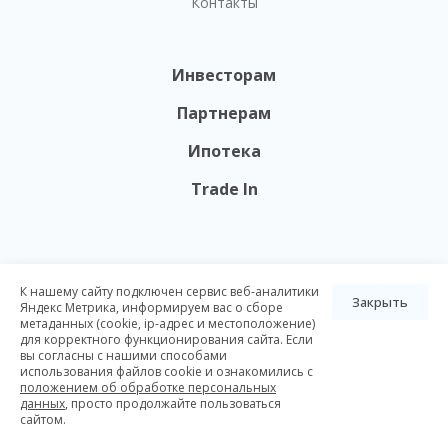
Контакты
Инвесторам
Партнерам
Ипотека
Trade In
Вся представленная на данном сайте информация носит
К нашему сайту подключен сервис веб-аналитики
исключительно информационный характер и не является
Закрыть
Яндекс Метрика, информируем вас о сборе
публичной офертой, определяемой положениями ст. 437 ГК РФ.
метаданных (cookie, ip-адрес и местоположение)
Опубликованная на данном сайте информация может быть
для корректного функционирования сайта. Если
изменена в любое время без предварительного уведомления.
вы согласны с нашими способами
использования файлов cookie и ознакомились с
© Nikoliers 2026
положением об обработке персональных
данных
, просто продолжайте пользоваться
Положение об обработке персональных данных
Карта сайта
сайтом.
Разработка Pictus