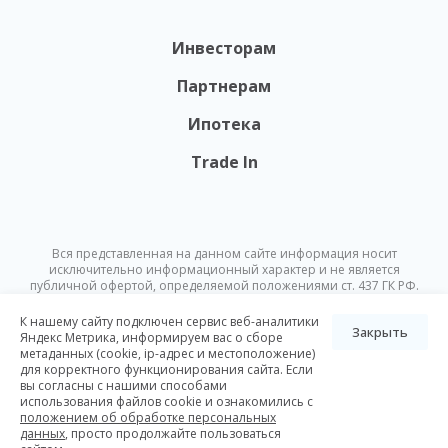
Инвесторам
Партнерам
Ипотека
Trade In
Вся представленная на данном сайте информация носит
исключительно информационный характер и не является
публичной офертой, определяемой положениями ст. 437 ГК РФ.
Опубликованная на данном сайте информация может быть
изменена в любое время без предварительного уведомления.
К нашему сайту подключен сервис веб-аналитики
Закрыть
Яндекс Метрика, информируем вас о сборе
метаданных (cookie, ip-адрес и местоположение)
© Nikoliers 2026
для корректного функционирования сайта. Если
Положение об обработке персональных данных
Карта сайта
вы согласны с нашими способами
использования файлов cookie и ознакомились с
Разработка Pictus
положением об обработке персональных
данных
, просто продолжайте пользоваться