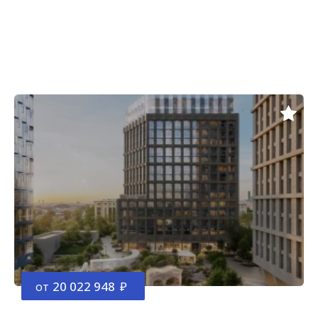
от
20 022 948