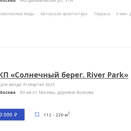
Живописные виды
Авторская архитектура
Терраса
9 мин. 
КП «Солнечный берег. River Park»
Срок ввода: IV квартал 2024
Москва
60 км от Москвы, деревня Волково
2
0 000
112 - 220 м