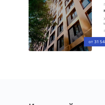
от
31 54