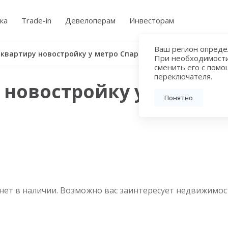
ка
Trade-in
Девелоперам
Инвесторам
Ваш регион определ
 квартиру новостройку у метро Спартак
При необходимост
сменить его с пом
переключателя.
 новостройку у метро 
Понятно
нет в наличии. Возможно вас заинтересует недвижимос