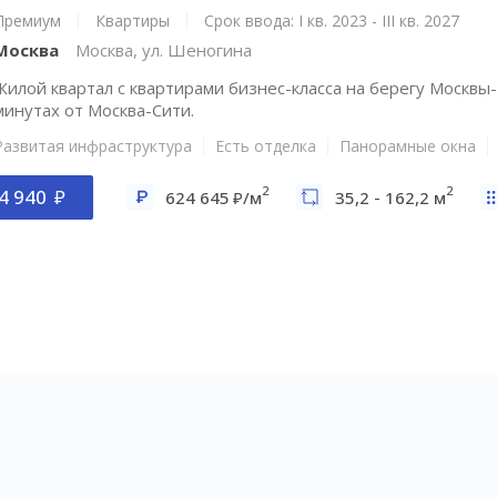
Премиум
Квартиры
Срок ввода: I кв. 2023 - III кв. 2027
Москва
Москва, ул. Шеногина
Жилой квартал с квартирами бизнес-класса на берегу Москвы-
минутах от Москва-Сити.
Развитая инфраструктура
Есть отделка
Панорамные окна
2
2
4 940
624 645
/м
35,2 - 162,2 м