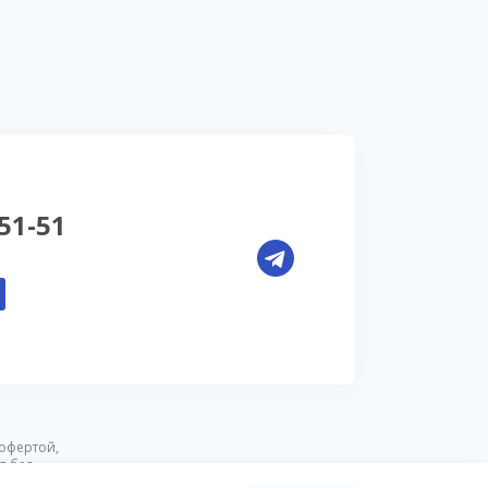
-51-51
офертой,
я без