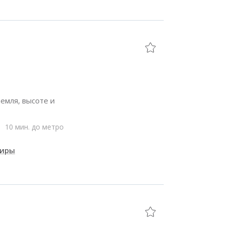
емля, высоте и
10 мин. до метро
тиры