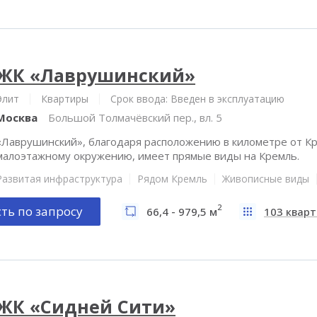
ЖК «Лаврушинский»
Элит
Квартиры
Срок ввода: Введен в эксплуатацию
Москва
Большой Толмачёвский пер., вл. 5
«Лаврушинский», благодаря расположению в километре от Кр
малоэтажному окружению, имеет прямые виды на Кремль.
Развитая инфраструктура
Рядом Кремль
Живописные виды
2
ть по запросу
66,4 - 979,5 м
103 квар
ЖК «Сидней Сити»