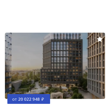
от
20 022 948