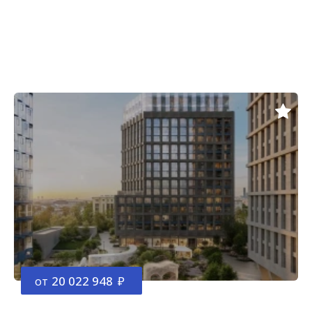
от
20 022 948