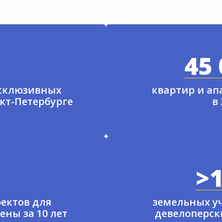
45 
ксклюзивных
квартир и а
нкт-Петербурге
в
>1
ектов для
земельных у
ены за 10 лет
девелоперски