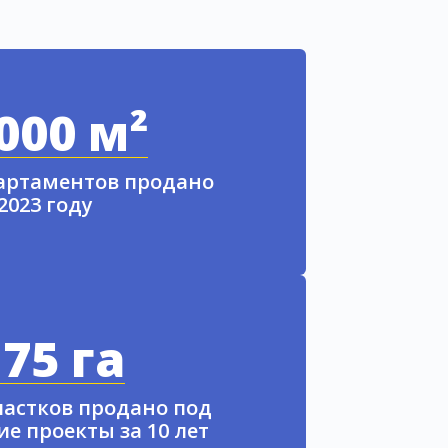
000 м²
партаментов продано
 2023 году
75 га
частков продано под
е проекты за 10 лет