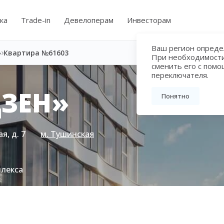
ка
Trade-in
Девелоперам
Инвесторам
Ваш регион определ
»
Квартира №61603
При необходимост
сменить его с пом
переключателя.
ЗЕН»
Понятно
я, д. 7
м. Тушинская
плекса