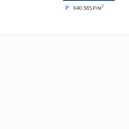
2
640 585
/м