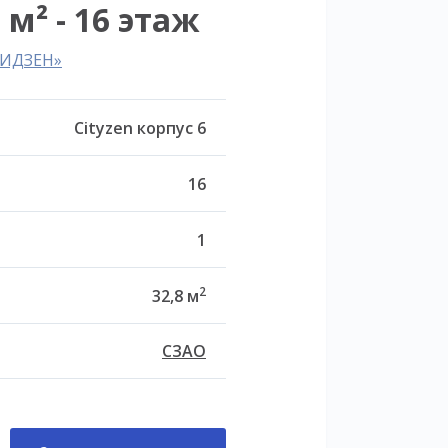
 м² - 16 этаж
ТИДЗЕН»
Cityzen корпус 6
16
1
2
32,8 м
СЗАО