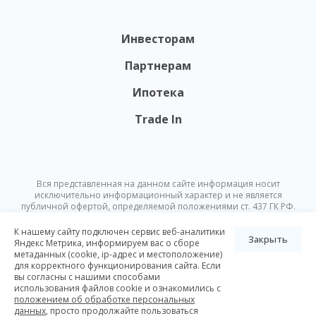
Инвесторам
Партнерам
Ипотека
Trade In
Вся представленная на данном сайте информация носит
исключительно информационный характер и не является
публичной офертой, определяемой положениями ст. 437 ГК РФ.
Опубликованная на данном сайте информация может быть
изменена в любое время без предварительного уведомления.
К нашему сайту подключен сервис веб-аналитики
Закрыть
Яндекс Метрика, информируем вас о сборе
метаданных (cookie, ip-адрес и местоположение)
© Nikoliers 2026
для корректного функционирования сайта. Если
Положение об обработке персональных данных
Карта сайта
вы согласны с нашими способами
использования файлов cookie и ознакомились с
Разработка Pictus
положением об обработке персональных
данных
, просто продолжайте пользоваться