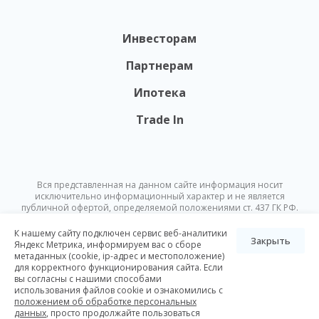
Инвесторам
Партнерам
Ипотека
Trade In
Вся представленная на данном сайте информация носит
исключительно информационный характер и не является
публичной офертой, определяемой положениями ст. 437 ГК РФ.
Опубликованная на данном сайте информация может быть
изменена в любое время без предварительного уведомления.
К нашему сайту подключен сервис веб-аналитики
Закрыть
Яндекс Метрика, информируем вас о сборе
метаданных (cookie, ip-адрес и местоположение)
© Nikoliers 2026
для корректного функционирования сайта. Если
Положение об обработке персональных данных
Карта сайта
вы согласны с нашими способами
использования файлов cookie и ознакомились с
Разработка Pictus
положением об обработке персональных
данных
, просто продолжайте пользоваться