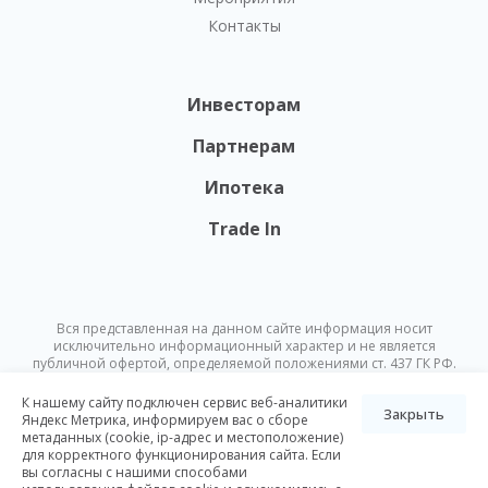
Контакты
Инвесторам
Партнерам
Ипотека
Trade In
Вся представленная на данном сайте информация носит
исключительно информационный характер и не является
публичной офертой, определяемой положениями ст. 437 ГК РФ.
Опубликованная на данном сайте информация может быть
изменена в любое время без предварительного уведомления.
К нашему сайту подключен сервис веб-аналитики
Закрыть
Яндекс Метрика, информируем вас о сборе
метаданных (cookie, ip-адрес и местоположение)
© Nikoliers 2026
для корректного функционирования сайта. Если
Положение об обработке персональных данных
Карта сайта
вы согласны с нашими способами