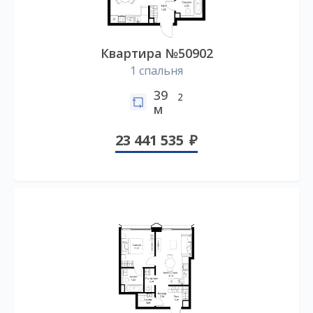
Квартира №50902
1 спальня
39
2
м
23 441 535