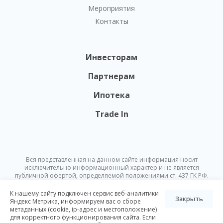
Мероприятия
Контакты
Инвесторам
Партнерам
Ипотека
Trade In
Вся представленная на данном сайте информация носит
исключительно информационный характер и не является
публичной офертой, определяемой положениями ст. 437 ГК РФ.
Опубликованная на данном сайте информация может быть
изменена в любое время без предварительного уведомления.
К нашему сайту подключен сервис веб-аналитики
Закрыть
Яндекс Метрика, информируем вас о сборе
метаданных (cookie, ip-адрес и местоположение)
© Nikoliers 2026
для корректного функционирования сайта. Если
Положение об обработке персональных данных
Карта сайта