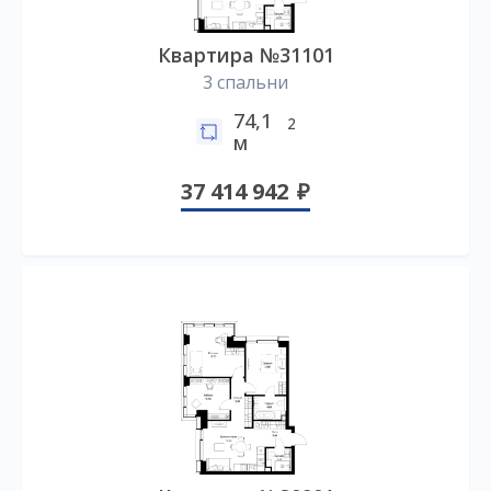
Квартира №31101
3 спальни
74,1
2
м
37 414 942