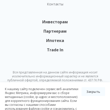
Контакты
Инвесторам
Партнерам
Ипотека
Trade In
Вся представленная на данном сайте информация носит
исключительно информационный характер и не является
публичной офертой, определяемой положениями ст. 437 ГК РФ.
Опубликованная на данном сайте информация может быть
изменена в любое время без предварительного уведомления.
К нашему сайту подключен сервис веб-аналитики
Закрыть
Яндекс Метрика, информируем вас о сборе
метаданных (cookie, ip-адрес и местоположение)
© Nikoliers 2026
для корректного функционирования сайта. Если
Положение об обработке персональных данных
Карта сайта
вы согласны с нашими способами
использования файлов cookie и ознакомились с