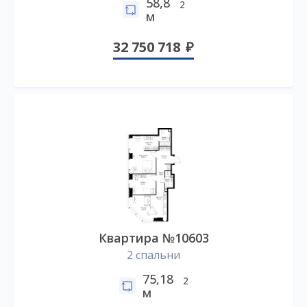
58,8
2
м
32 750 718
Квартира №10603
2 спальни
75,18
2
м