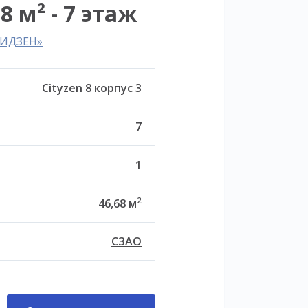
8 м² - 7 этаж
ТИДЗЕН»
Cityzen 8 корпус 3
7
1
2
46,68 м
СЗАО