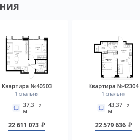
ния
Квартира №40503
Квартира №42304
1 спальня
1 спальня
37,3
43,37
2
2
м
м
22 611 073
22 579 636