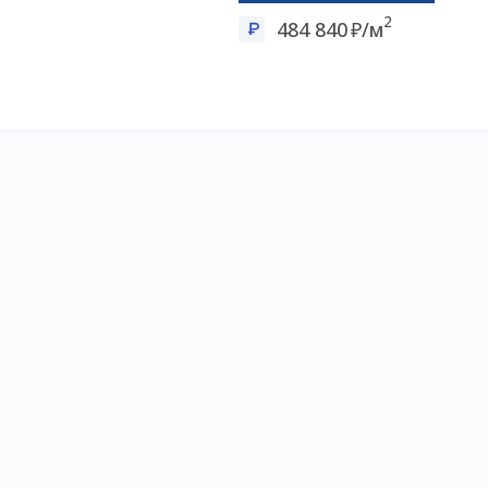
2
484 840
/м