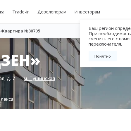
ка
Trade-in
Девелоперам
Инвесторам
Ваш регион определ
»
Квартира №30705
При необходимост
сменить его с пом
переключателя.
ЗЕН»
Понятно
я, д. 7
м. Тушинская
плекса