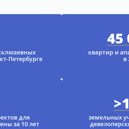
45 
ксклюзивных
квартир и а
нкт-Петербурге
в
>1
ектов для
земельных у
ены за 10 лет
девелоперски