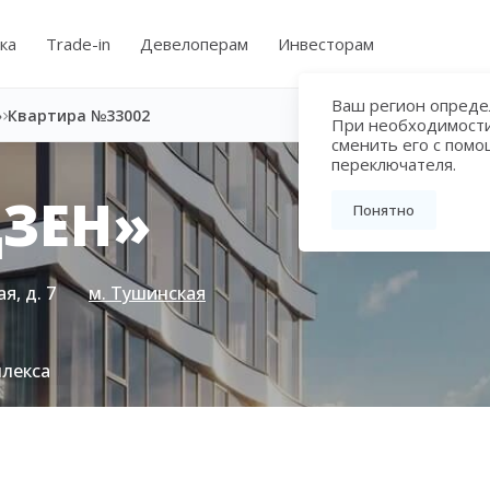
ка
Trade-in
Девелоперам
Инвесторам
Ваш регион определ
»
Квартира №33002
При необходимост
сменить его с пом
переключателя.
ЗЕН»
Понятно
я, д. 7
м. Тушинская
плекса