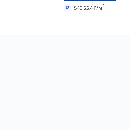
2
540 224
/м