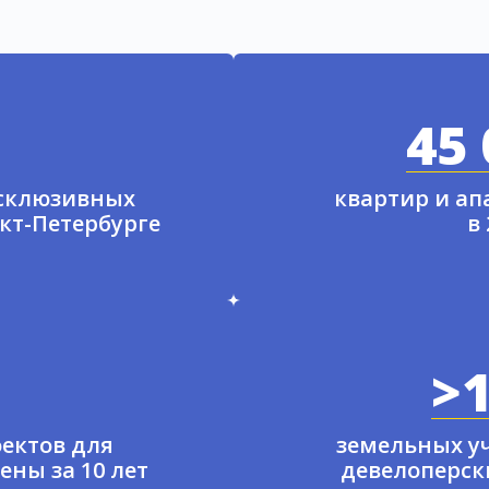
45 
ксклюзивных
квартир и а
нкт-Петербурге
в
>1
ектов для
земельных у
ены за 10 лет
девелоперски