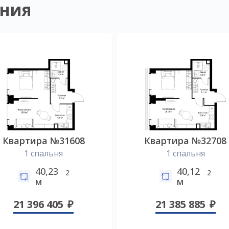
ния
Квартира №31608
Квартира №32708
1 спальня
1 спальня
40,23
40,12
2
2
м
м
21 396 405
21 385 885