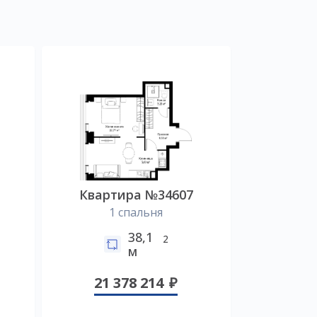
Квартира №34607
1 спальня
38,1
2
м
21 378 214