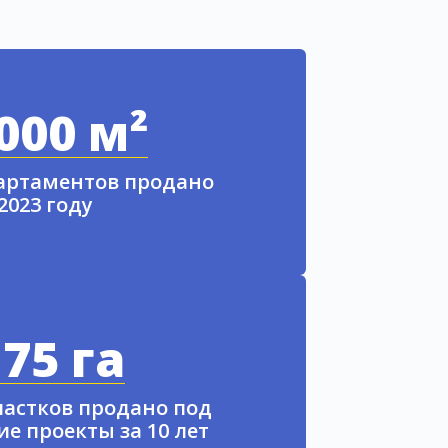
000 м²
партаментов продано
 2023 году
75 га
частков продано под
е проекты за 10 лет