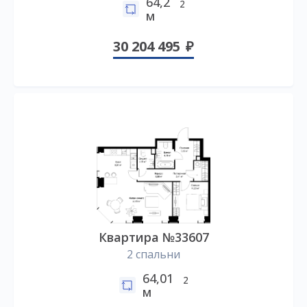
64,2
2
м
30 204 495
Квартира №33607
2 спальни
64,01
2
м