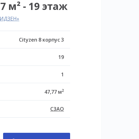
7 м² - 19 этаж
ТИДЗЕН»
Cityzen 8 корпус 3
19
1
2
47,77 м
СЗАО