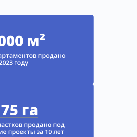
000 м²
партаментов продано
 2023 году
75 га
частков продано под
е проекты за 10 лет