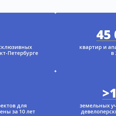
45 
ксклюзивных
квартир и а
нкт-Петербурге
в
>1
ектов для
земельных у
ены за 10 лет
девелоперски