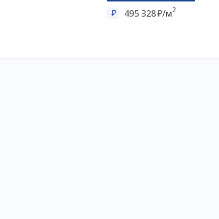
2
495 328
/м