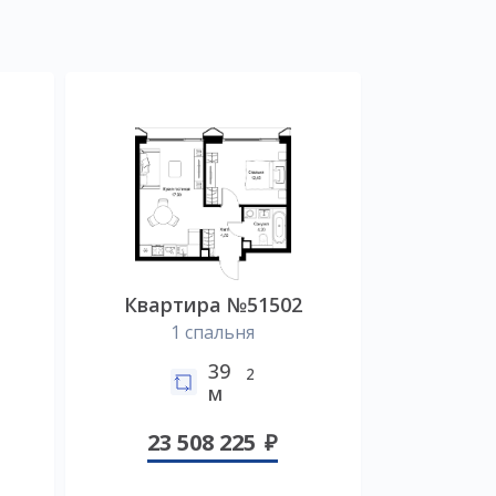
Квартира №51502
1 спальня
39
2
м
23 508 225