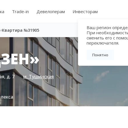
ка
Trade-in
Девелоперам
Инвесторам
Ваш регион определ
»
Квартира №31905
При необходимост
сменить его с пом
переключателя.
ЗЕН»
Понятно
я, д. 7
м. Тушинская
плекса