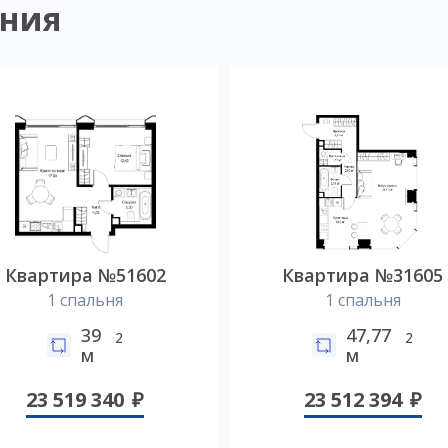
ния
Квартира №51602
Квартира №31605
1 спальня
1 спальня
39
47,77
2
2
м
м
23 519 340
23 512 394