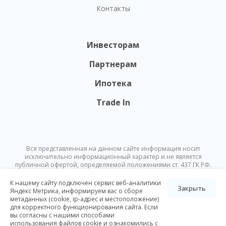
Контакты
Инвесторам
Партнерам
Ипотека
Trade In
Вся представленная на данном сайте информация носит
исключительно информационный характер и не является
публичной офертой, определяемой положениями ст. 437 ГК РФ.
Опубликованная на данном сайте информация может быть
изменена в любое время без предварительного уведомления.
К нашему сайту подключен сервис веб-аналитики
Закрыть
Яндекс Метрика, информируем вас о сборе
метаданных (cookie, ip-адрес и местоположение)
© Nikoliers 2026
для корректного функционирования сайта. Если
Положение об обработке персональных данных
Карта сайта
вы согласны с нашими способами
использования файлов cookie и ознакомились с