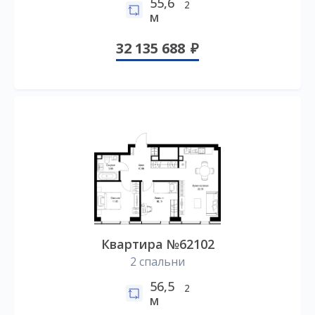
55,6
2
м
32 135 688
Квартира №62102
2 спальни
56,5
2
м