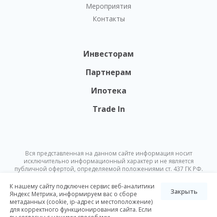
Мероприятия
Контакты
Инвесторам
Партнерам
Ипотека
Trade In
Вся представленная на данном сайте информация носит
исключительно информационный характер и не является
публичной офертой, определяемой положениями ст. 437 ГК РФ.
Опубликованная на данном сайте информация может быть
изменена в любое время без предварительного уведомления.
К нашему сайту подключен сервис веб-аналитики
Закрыть
Яндекс Метрика, информируем вас о сборе
метаданных (cookie, ip-адрес и местоположение)
© Nikoliers 2026
для корректного функционирования сайта. Если
Положение об обработке персональных данных
Карта сайта