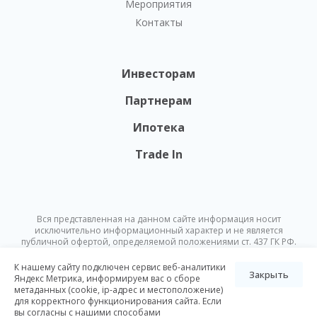
Мероприятия
Контакты
Инвесторам
Партнерам
Ипотека
Trade In
Вся представленная на данном сайте информация носит
исключительно информационный характер и не является
публичной офертой, определяемой положениями ст. 437 ГК РФ.
Опубликованная на данном сайте информация может быть
изменена в любое время без предварительного уведомления.
К нашему сайту подключен сервис веб-аналитики
Закрыть
Яндекс Метрика, информируем вас о сборе
метаданных (cookie, ip-адрес и местоположение)
© Nikoliers 2026
для корректного функционирования сайта. Если
Положение об обработке персональных данных
Карта сайта
вы согласны с нашими способами