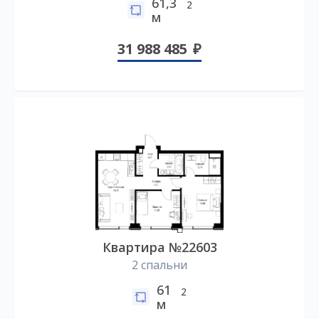
61,3
2
м
31 988 485
Квартира №22603
2 спальни
61
2
м