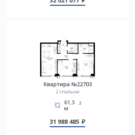
32 021 077
Квартира №22703
2 спальни
61,3
2
м
31 988 485