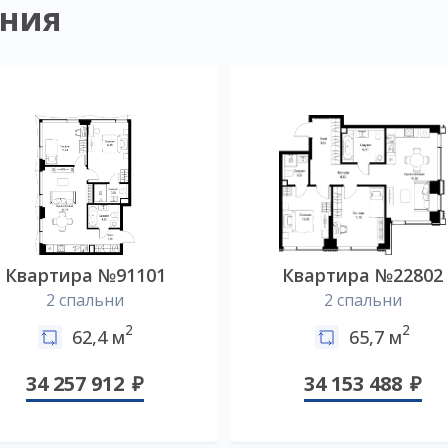
ния
Квартира №91101
Квартира №22802
2 спальни
2 спальни
2
2
62,4 м
65,7 м
34 257 912
34 153 488