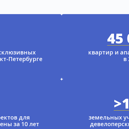
45 
ксклюзивных
квартир и а
нкт-Петербурге
в
>1
ектов для
земельных у
ены за 10 лет
девелоперски