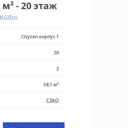
 м² - 20 этаж
ТИДЗЕН»
Cityzen корпус 1
20
2
2
58,1 м
СЗАО