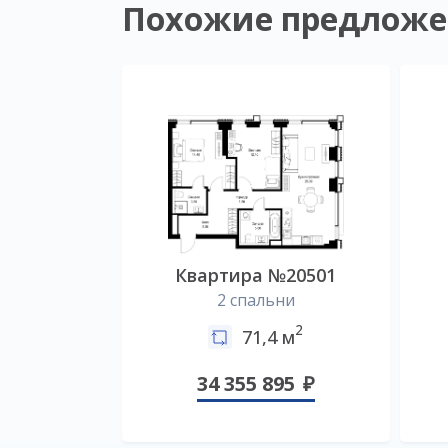
Похожие предложе
Квартира №20501
2 спальни
2
71,4 м
34 355 895