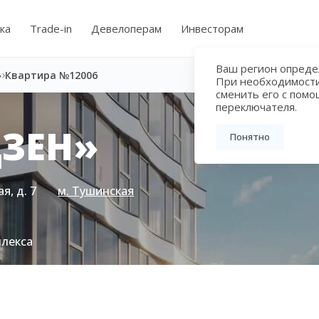
ка
Trade-in
Девелоперам
Инвесторам
Ваш регион определ
»
Квартира №12006
При необходимост
сменить его с пом
переключателя.
ЗЕН»
Понятно
я, д. 7
м. Тушинская
плекса