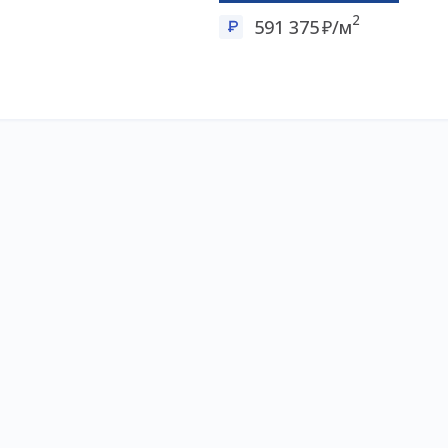
2
591 375
/м