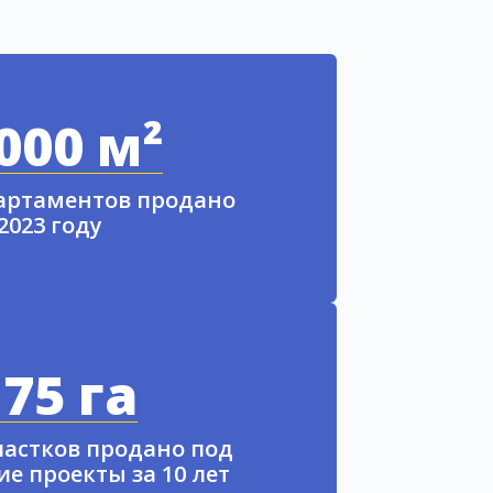
000 м²
партаментов продано
 2023 году
75 га
частков продано под
е проекты за 10 лет