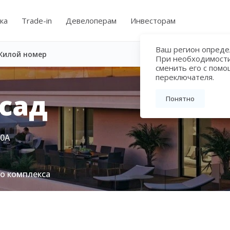
ка
Trade-in
Девелоперам
Инвесторам
Ваш регион определ
Жилой номер
При необходимост
сменить его с пом
переключателя.
сад
Понятно
80А
го комплекса