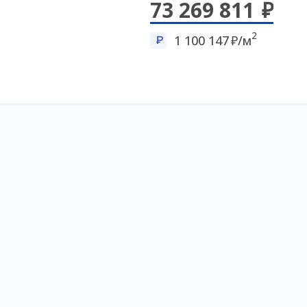
73 269 811
2
1 100 147
/м