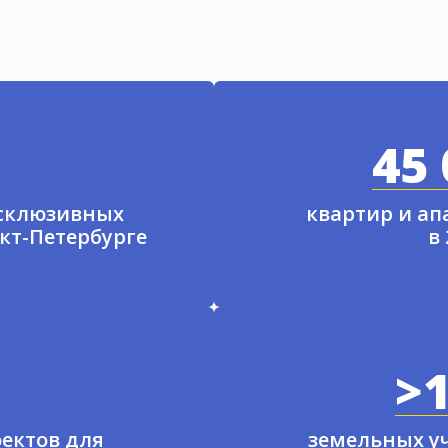
45 
ксклюзивных
квартир и а
нкт-Петербурге
в
>1
ектов для
земельных у