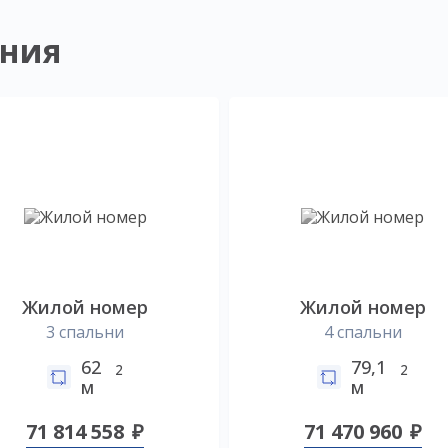
ния
Жилой номер
Жилой номер
3 спальни
4 спальни
62
79,1
2
2
м
м
71 814 558
71 470 960