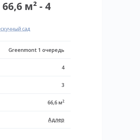
6,6 м² - 4
ескучный сад
Greenmont 1 очередь
4
3
2
66,6 м
Адлер