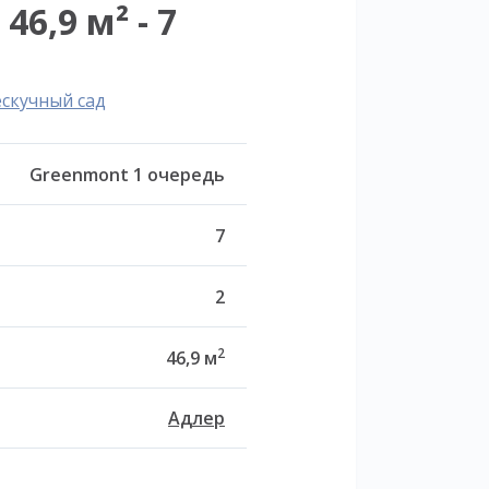
6,9 м² - 7
ескучный сад
Greenmont 1 очередь
7
2
2
46,9 м
Адлер