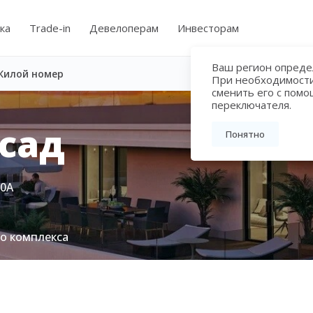
ка
Trade-in
Девелоперам
Инвесторам
Ваш регион определ
Жилой номер
При необходимост
сменить его с пом
переключателя.
сад
Понятно
80А
го комплекса