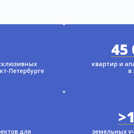
45 
ксклюзивных
квартир и а
нкт-Петербурге
в
>1
ектов для
земельных у