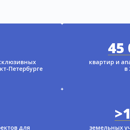
45 
ксклюзивных
квартир и а
нкт-Петербурге
в
>1
ектов для
земельных у