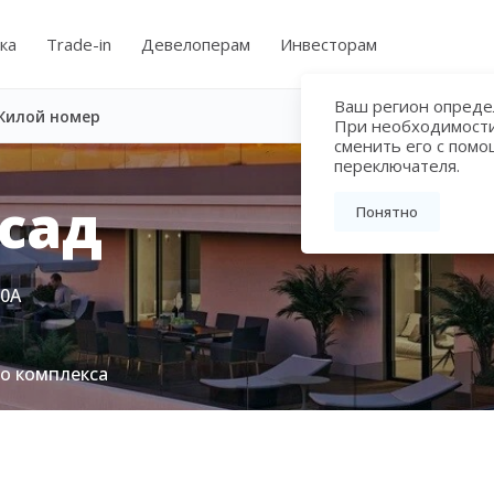
ка
Trade-in
Девелоперам
Инвесторам
Ваш регион определ
Жилой номер
При необходимост
сменить его с пом
переключателя.
сад
Понятно
80А
го комплекса