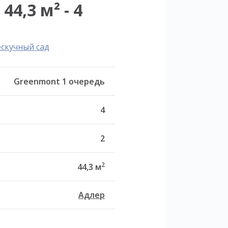
4,3 м² - 4
ескучный сад
Greenmont 1 очередь
4
2
2
44,3 м
Адлер