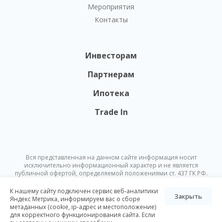
Мероприятия
Контакты
Инвесторам
Партнерам
Ипотека
Trade In
Вся представленная на данном сайте информация носит
исключительно информационный характер и не является
публичной офертой, определяемой положениями ст. 437 ГК РФ.
Опубликованная на данном сайте информация может быть
изменена в любое время без предварительного уведомления.
К нашему сайту подключен сервис веб-аналитики
Закрыть
Яндекс Метрика, информируем вас о сборе
метаданных (cookie, ip-адрес и местоположение)
© Nikoliers 2026
для корректного функционирования сайта. Если
Положение об обработке персональных данных
Карта сайта