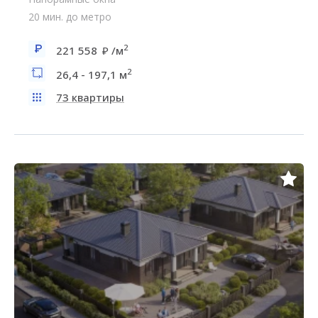
20 мин. до метро
2
221 558
/м
2
26,4 - 197,1 м
73 квартиры