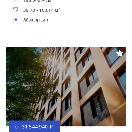
783 040
/м
2
38,73 - 100,14 м
80 квартир
от
31 544 940