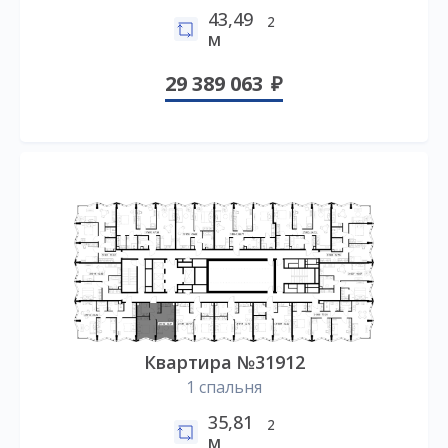
43,49
2
м
29 389 063
Квартира №31912
1 спальня
35,81
2
м