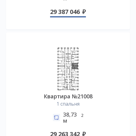
29 387 046
Квартира №21008
1 спальня
38,73
2
м
29 263 342