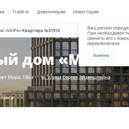
ка
Trade-in
Девелоперам
Инвесторам
Ваш регион определ
ом «МИРА»
Квартира №31910
При необходимост
сменить его с пом
переключателя.
ый дом «МИРА»
Понятно
ект Мира, 186а
м. Улица Сергея Эйзенштейна
плекса