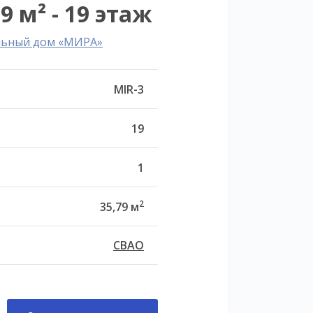
9 м² - 19 этаж
льный дом «МИРА»
MIR-3
19
1
2
35,79 м
СВАО