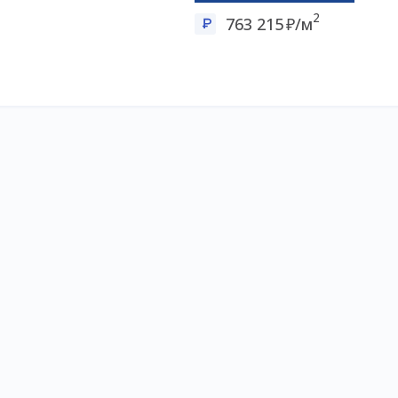
2
763 215
/м