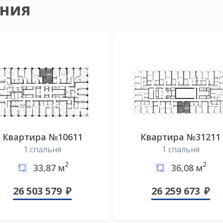
ния
Квартира №10611
Квартира №31211
1 спальня
1 спальня
2
2
33,87 м
36,08 м
26 503 579
26 259 673