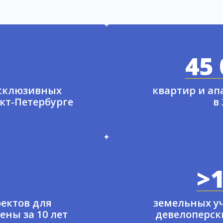
45 
ксклюзивных
квартир и а
нкт-Петербурге
в
>1
ектов для
земельных у
ены за 10 лет
девелоперски