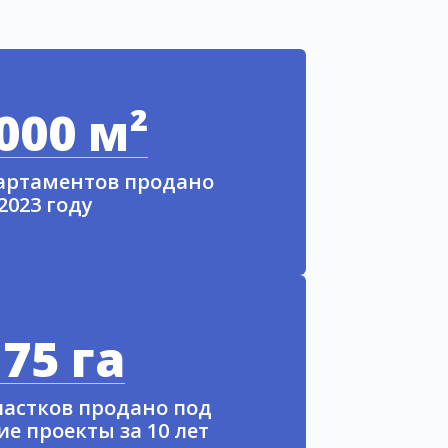
000 м²
партаментов продано
 2023 году
75 га
частков продано под
е проекты за 10 лет