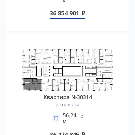
36 854 901
Квартира №30314
2 спальни
56,24
2
м
36 474 845