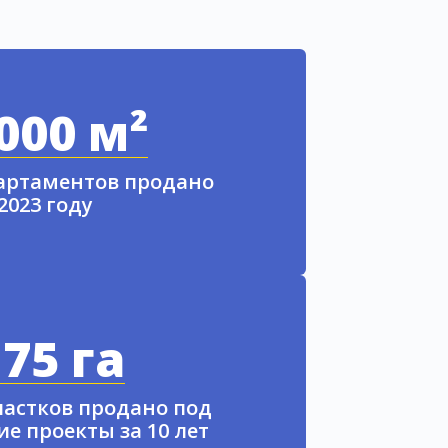
000 м²
партаментов продано
 2023 году
75 га
частков продано под
е проекты за 10 лет