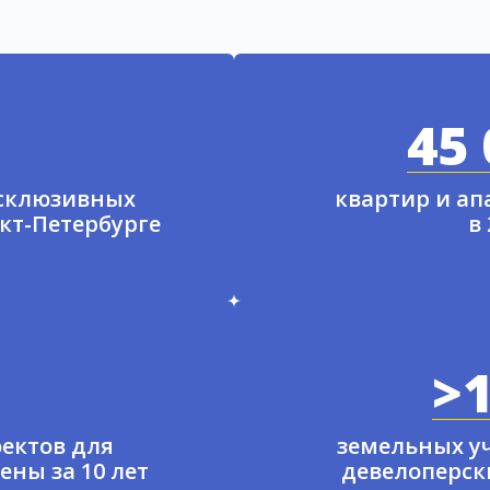
45 
ксклюзивных
квартир и а
нкт-Петербурге
в
>1
ектов для
земельных у
ены за 10 лет
девелоперски