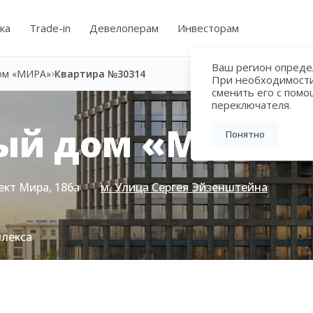
ка
Trade-in
Девелоперам
Инвесторам
Ваш регион определ
ом «МИРА»
Квартира №30314
При необходимост
сменить его с пом
переключателя.
ый дом «МИРА»
Понятно
ект Мира, 186а
м. Улица Сергея Эйзенштейна
плекса