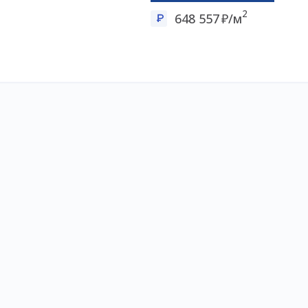
2
648 557
/м