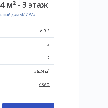
4 м² - 3 этаж
льный дом «МИРА»
MIR-3
3
2
2
56,24 м
СВАО