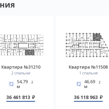
ния
Квартира №31210
Квартира №11508
2 спальни
1 спальня
54,79
46,69
2
2
м
м
36 461 813
36 118 963