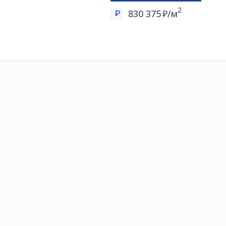
2
830 375
/м