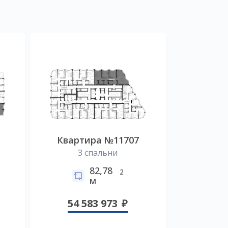
Квартира №11707
3 спальни
82,78
2
м
54 583 973