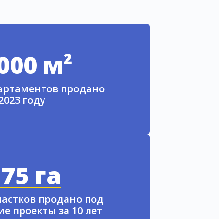
000 м²
партаментов продано
 2023 году
75 га
частков продано под
е проекты за 10 лет