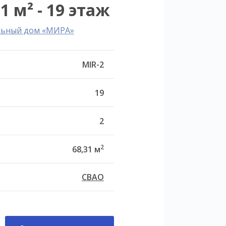
1 м² - 19 этаж
льный дом «МИРА»
MIR-2
19
2
2
68,31 м
СВАО