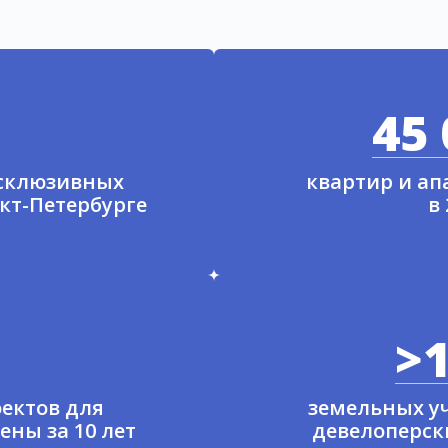
45 
ксклюзивных
квартир и а
нкт-Петербурге
в
>1
ектов для
земельных у
ены за 10 лет
девелоперски