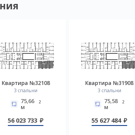
ния
Квартира №32108
Квартира №31908
3 спальни
3 спальни
75,66
75,58
2
2
м
м
56 023 733
55 627 484