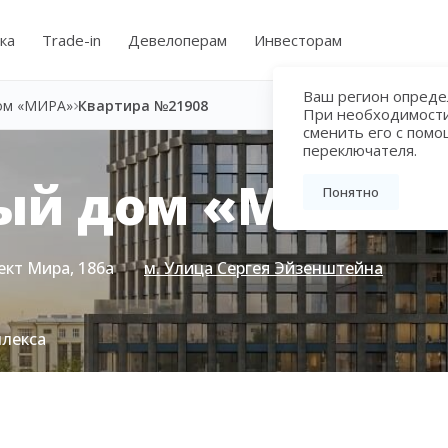
ка
Trade-in
Девелоперам
Инвесторам
Ваш регион определ
ом «МИРА»
Квартира №21908
При необходимост
сменить его с пом
переключателя.
ый дом «МИРА»
Понятно
ект Мира, 186а
м. Улица Сергея Эйзенштейна
плекса