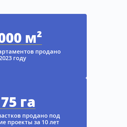
000 м²
партаментов продано
 2023 году
75 га
частков продано под
е проекты за 10 лет