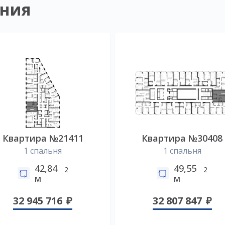
ния
Квартира №21411
Квартира №30408
1 спальня
1 спальня
42,84
49,55
2
2
м
м
32 945 716
32 807 847