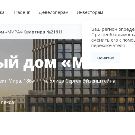
ка
Trade-in
Девелоперам
Инвесторам
Ваш регион определ
ом «МИРА»
Квартира №21611
При необходимост
сменить его с пом
переключателя.
ый дом «МИРА»
Понятно
ект Мира, 186а
м. Улица Сергея Эйзенштейна
плекса