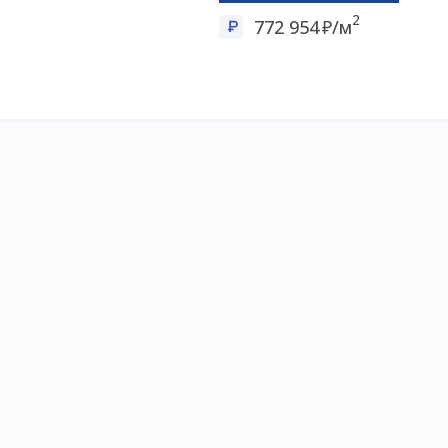
2
772 954
/м