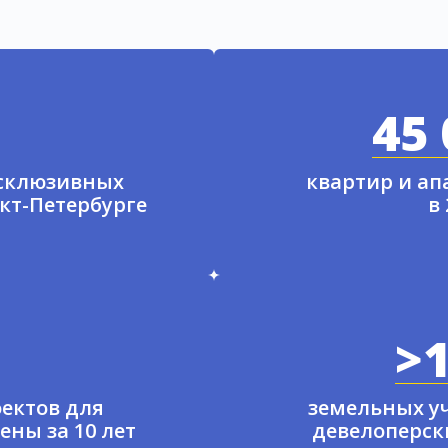
45 
ксклюзивных
квартир и а
нкт-Петербурге
в
>1
ектов для
земельных у
ены за 10 лет
девелоперски