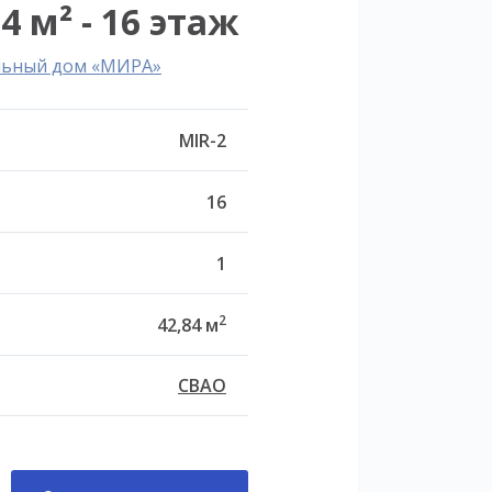
4 м² - 16 этаж
льный дом «МИРА»
MIR-2
16
1
2
42,84 м
СВАО