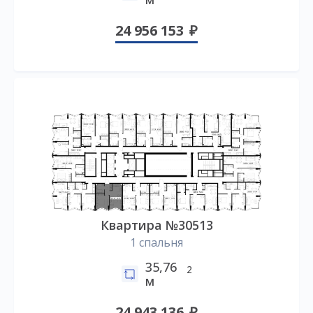
24 956 153
Квартира №30513
1 спальня
35,76
2
м
24 943 136